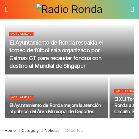
ACTUALIDAD
El Ayuntamiento de Ronda respalda el
torneo de fútbol sala organizado por
Galmax GT para recaudar fondos con
destino al Mundial de Singapur
ACTUALIDAD
ACTUALIDAD
El XLI Torn
El Ayuntamiento de Ronda mejora la atención
Ronda a alg
al público del Área Municipal de Deportes
Circuito IBP
Home
Category
Noticias
Deportes