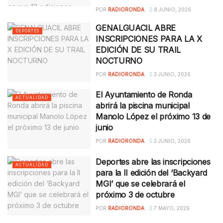
POR
RADIORONDA
8 JUNIO, 2026
GENALGUACIL ABRE
DEPORTES
INSCRIPCIONES PARA LA X
EDICIÓN DE SU TRAIL
NOCTURNO
POR
RADIORONDA
3 JUNIO, 2026
El Ayuntamiento de Ronda
ACTUALIDAD
abrirá la piscina municipal
Manolo López el próximo 13 de
junio
POR
RADIORONDA
2 JUNIO, 2026
Deportes abre las inscripciones
ACTUALIDAD
para la II edición del ‘Backyard
MGI’ que se celebrará el
próximo 3 de octubre
POR
RADIORONDA
7 MAYO, 2026