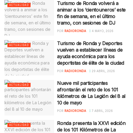
Turismo de Ronda volverá a
ACTUALIDAD
animar a los ‘cientouneros’ este
fin de semana, en el último
tramo, con sesiones de DJ
POR
RADIORONDA
4 MAYO, 2026
Turismo de Ronda y Deportes
ACTUALIDAD
vuelven a establecer líneas de
ayuda económica para los
deportistas de élite de la ciudad
POR
RADIORONDA
29 ABRIL, 2026
Nueve mil participantes
ACTUALIDAD
afrontarán el reto de los 101
kilómetros de La Legión del 8 al
10 de mayo
POR
RADIORONDA
7 ABRIL, 2026
Ronda presenta la XXVI edición
ACTUALIDAD
de los 101 Kilómetros de La