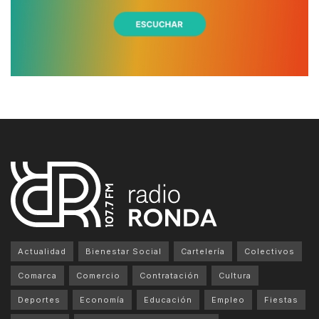
Actualidad
Bienestar Social
Cartelería
Colectivos
Comarca
Comercio
Contratación
Cultura
Deportes
Economía
Educación
Empleo
Fiestas