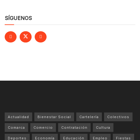
SÍGUENOS
Actualidad
Bienestar Social
Cartelería
Colectivos
Comarca
Comercio
Contratación
Cultura
Deportes
Economía
Educación
Empleo
Fiestas