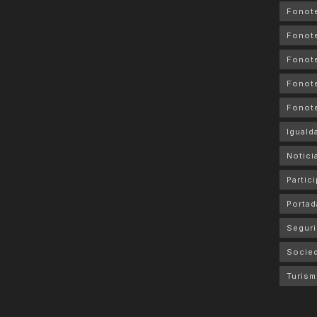
Fonot
Fonote
Fonote
Fonote
Fonot
Iguald
Notici
Partic
Portad
Seguri
Socie
Turis