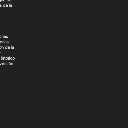
s de la
iones
en la
ón de la
e
Histórico
versión