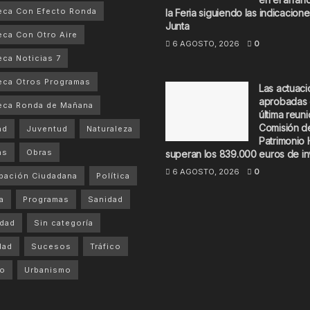
eca Con Efecto Ronda
la Feria siguiendo las indicacione
Junta
ca Con Otro Aire
6 AGOSTO, 2026
0
ca Noticias 7
ca Otros Programas
Las actuac
aprobadas 
eca Ronda de Mañana
última reuni
Comisión d
ad
Juventud
Naturaleza
Patrimonio 
as
Obras
superan los 839.000 euros de in
6 AGOSTO, 2026
0
ipación Ciudadana
Política
a
Programas
Sanidad
dad
Sin categoría
dad
Sucesos
Tráfico
mo
Urbanismo