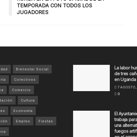
TEMPORADA CON TODOS LOS
JUGADORES
La labor hu
idad
Bienestar Social
de tres cañ
en Uganda
ría
Colectivos
7 AGOSTO,
ca
Comercio
0
tación
Cultura
tes
Economía
El Ayuntami
trabaja par
ción
Empleo
Fiestas
una alternat
fuegos artif
eca
en el arran