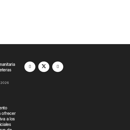
manitaria
eteras
 2026
ento
a ofrecer
iva a los
iciales
que de