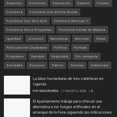
Deportes
Economía
Educación
Empleo
Fiestas
Fonoteca
Fonoteca Con Efecto Ronda
Fonoteca Con Otro Aire
Fonoteca Noticias 7
Fonoteca Otros Programas
Fonoteca Ronda de Mañana
Igualdad
Juventud
Naturaleza
Noticias
Obras
Participación Ciudadana
Política
Portada
Programas
Sanidad
Seguridad
Sin categoría
Sociedad
Sucesos
Tráfico
Turismo
Urbanismo
La labor humanitaria de tres cañeteras en
Uganda
POR
RADIORONDA
7 AGOSTO, 2026
0
El Ayuntamiento trabaja para ofrecer una
alternativa a los fuegos artificiales en el
arranque de la Feria siguiendo las indicaciones