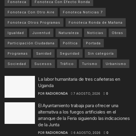
Fonoteca
Fonoteca Con Efecto Ronda
Fonoteca Con Otro Aire
Fonoteca Noticias 7
Fonoteca Otros Programas
Fonoteca Ronda de Mañana
Igualdad
Juventud
Naturaleza
Noticias
Obras
Participación Ciudadana
Política
Portada
Programas
Sanidad
Seguridad
Sin categoría
Sociedad
Sucesos
Tráfico
Turismo
Urbanismo
La labor humanitaria de tres cañeteras en
Uganda
POR
RADIORONDA
7 AGOSTO, 2026
0
El Ayuntamiento trabaja para ofrecer una
alternativa a los fuegos artificiales en el
arranque de la Feria siguiendo las indicaciones
de la Junta
POR
RADIORONDA
6 AGOSTO, 2026
0