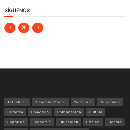
SÍGUENOS
Actualidad
Bienestar Social
Cartelería
Colectivos
Comarca
Comercio
Contratación
Cultura
Deportes
Economía
Educación
Empleo
Fiestas