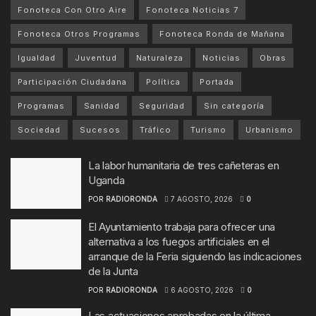
Fonoteca Con Otro Aire
Fonoteca Noticias 7
Fonoteca Otros Programas
Fonoteca Ronda de Mañana
Igualdad
Juventud
Naturaleza
Noticias
Obras
Participación Ciudadana
Política
Portada
Programas
Sanidad
Seguridad
Sin categoría
Sociedad
Sucesos
Tráfico
Turismo
Urbanismo
La labor humanitaria de tres cañeteras en
Uganda
POR
RADIORONDA
7 AGOSTO, 2026
0
El Ayuntamiento trabaja para ofrecer una
alternativa a los fuegos artificiales en el
arranque de la Feria siguiendo las indicaciones
de la Junta
POR
RADIORONDA
6 AGOSTO, 2026
0
Las actuaciones aprobadas en la última