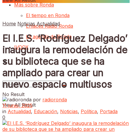
View All Result
Más sobre Ronda
El tiempo en Ronda
Home
Noticias
Actualidad
Enlaces Radio Ronda
El I.E.S. ‘Rodríguez Delgado’
La agenda de Ronda
IVOOX
inaugura la remodelación de
su biblioteca que se ha
ampliado para crear un
nuevo espacio multiusos
No Result
por
radioronda
View All Result
11 junio, 2025
in
Actualidad
,
Educación
,
Noticias
,
Política
,
Portada
0