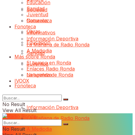
Educación
Sanidad
Sociedad
Juventud
Comarca
Naturaleza
Fonoteca
Obras
Informativos
Información Deportiva
Educación
La Mañana de Radio Ronda
A Mediodia
Sanidad
Más sobre Ronda
El tiempo en Ronda
Juventud
Enlaces Radio Ronda
Naturaleza
La agenda de Ronda
IVOOX
Fonoteca
Informativos
No Result
Información Deportiva
View All Result
La Mañana de Radio Ronda
No Result
A Mediodia