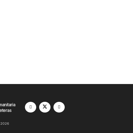
manitaria
eteras
 2026