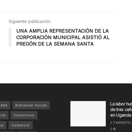
Siguiente publicación
UNA AMPLIA REPRESENTACIÓN DE LA
CORPORACIÓN MUNICIPAL ASISTIÓ AL
PREGÓN DE LA SEMANA SANTA
La labor hu
idad
Bienestar Social
de tres cañ
en Uganda
ría
Colectivos
7 AGOSTO,
ca
Comercio
0