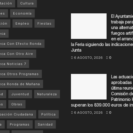
tación
Cultura
tes
Economía
El Ayuntami
trabaja par
ción
Empleo
Fiestas
una alternat
fuegos artif
eca
en el arran
eca Con Efecto Ronda
la Feria siguiendo las indicacione
Junta
ca Con Otro Aire
6 AGOSTO, 2026
0
ca Noticias 7
ca Otros Programas
Las actuac
aprobadas 
eca Ronda de Mañana
última reuni
Comisión d
ad
Juventud
Naturaleza
Patrimonio 
as
Obras
superan los 839.000 euros de in
6 AGOSTO, 2026
0
ipación Ciudadana
Política
a
Programas
Sanidad