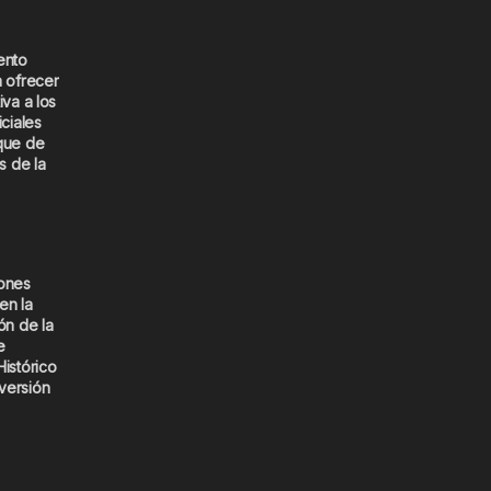
ento
a ofrecer
iva a los
iciales
que de
s de la
iones
en la
ón de la
e
Histórico
versión