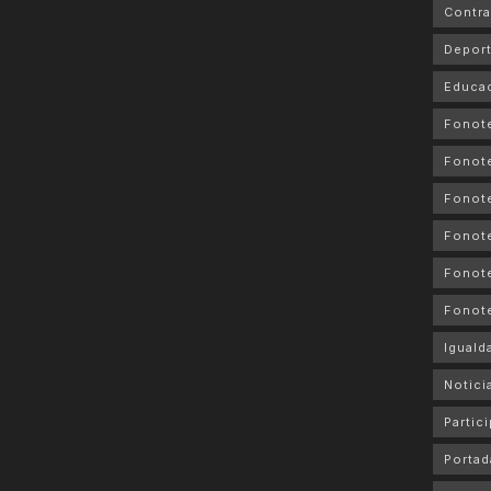
Contra
Depor
Educa
Fonot
Fonot
Fonote
Fonote
Fonote
Fonot
Iguald
Notici
Partic
Portad