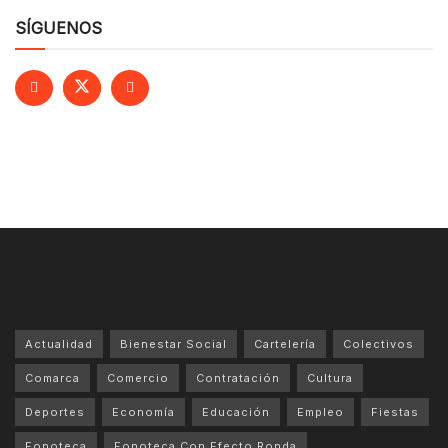
SÍGUENOS
Actualidad
Bienestar Social
Cartelería
Colectivos
Comarca
Comercio
Contratación
Cultura
Deportes
Economía
Educación
Empleo
Fiestas
Fonoteca
Fonoteca Con Efecto Ronda