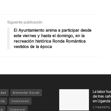
Siguiente publicación
El Ayuntamiento anima a participar desde
este viernes y hasta el domingo, en la
recreación histórica Ronda Romántica
vestidos de la época
La labor hu
idad
Bienestar Social
de tres cañ
en Uganda
ría
Colectivos
7 AGOSTO,
ca
Comercio