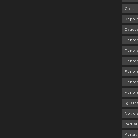
Contra
Depor
Educa
Fonot
Fonot
Fonote
Fonote
Fonote
Fonot
Iguald
Notici
Partic
Portad