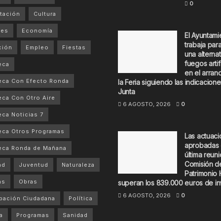
0
tación
Cultura
tes
Economía
El Ayuntami
trabaja par
ción
Empleo
Fiestas
una alternat
fuegos artif
eca
en el arran
eca Con Efecto Ronda
la Feria siguiendo las indicacione
Junta
ca Con Otro Aire
6 AGOSTO, 2026
0
ca Noticias 7
ca Otros Programas
Las actuac
aprobadas 
eca Ronda de Mañana
última reuni
Comisión d
ad
Juventud
Naturaleza
Patrimonio 
as
Obras
superan los 839.000 euros de in
6 AGOSTO, 2026
0
ipación Ciudadana
Política
a
Programas
Sanidad