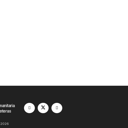
manitaria
eteras
 2026