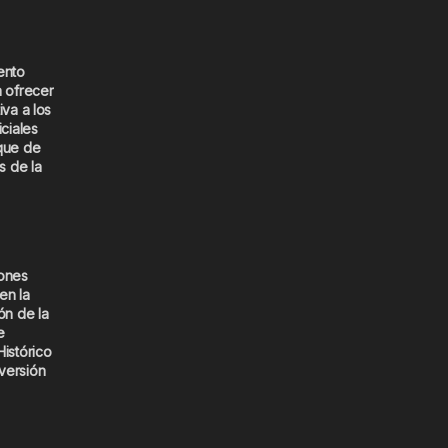
ento
a ofrecer
iva a los
iciales
que de
s de la
iones
en la
ón de la
e
Histórico
versión