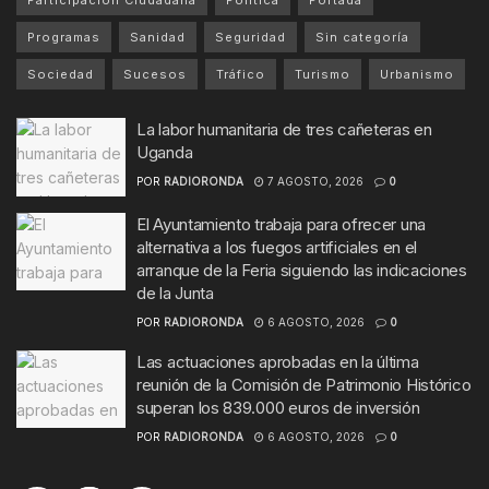
Participación Ciudadana
Política
Portada
Programas
Sanidad
Seguridad
Sin categoría
Sociedad
Sucesos
Tráfico
Turismo
Urbanismo
La labor humanitaria de tres cañeteras en
Uganda
POR
RADIORONDA
7 AGOSTO, 2026
0
El Ayuntamiento trabaja para ofrecer una
alternativa a los fuegos artificiales en el
arranque de la Feria siguiendo las indicaciones
de la Junta
POR
RADIORONDA
6 AGOSTO, 2026
0
Las actuaciones aprobadas en la última
reunión de la Comisión de Patrimonio Histórico
superan los 839.000 euros de inversión
POR
RADIORONDA
6 AGOSTO, 2026
0