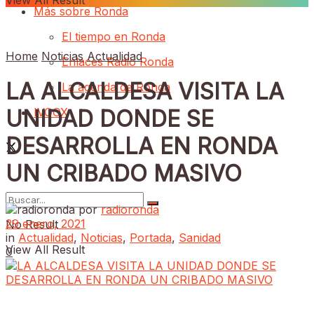
View All Result
Más sobre Ronda
El tiempo en Ronda
Home
Noticias
Actualidad
Enlaces Radio Ronda
LA ALCALDESA VISITA LA
La agenda de Ronda
IVOOX
UNIDAD DONDE SE
DESARROLLA EN RONDA
UN CRIBADO MASIVO
por
radioronda
29 enero, 2021
No Result
in
Actualidad
,
Noticias
,
Portada
,
Sanidad
View All Result
0