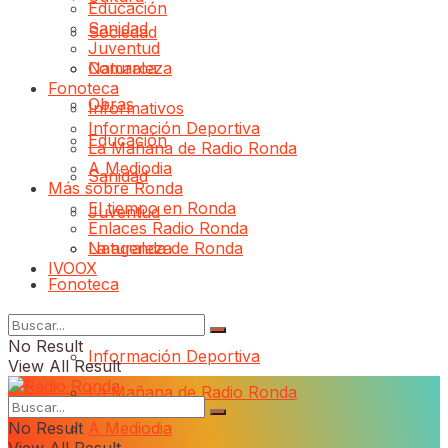
Educación
Sanidad
Sociedad
Juventud
Comarca
Naturaleza
Fonoteca
Obras
Informativos
Información Deportiva
Educación
La Mañana de Radio Ronda
A Mediodia
Sanidad
Más sobre Ronda
El tiempo en Ronda
Juventud
Enlaces Radio Ronda
Naturaleza
La agenda de Ronda
IVOOX
Fonoteca
Informativos
No Result
Información Deportiva
View All Result
La Mañana de Radio Ronda
No Result
A Mediodia