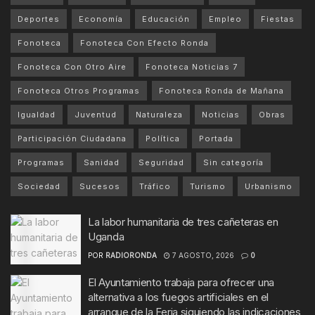
Deportes
Economía
Educación
Empleo
Fiestas
Fonoteca
Fonoteca Con Efecto Ronda
Fonoteca Con Otro Aire
Fonoteca Noticias 7
Fonoteca Otros Programas
Fonoteca Ronda de Mañana
Igualdad
Juventud
Naturaleza
Noticias
Obras
Participación Ciudadana
Política
Portada
Programas
Sanidad
Seguridad
Sin categoría
Sociedad
Sucesos
Tráfico
Turismo
Urbanismo
La labor humanitaria de tres cañeteras en
Uganda
POR
RADIORONDA
7 AGOSTO, 2026
0
El Ayuntamiento trabaja para ofrecer una
alternativa a los fuegos artificiales en el
arranque de la Feria siguiendo las indicaciones