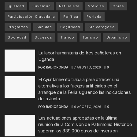
Igualdad
Juventud
Naturaleza
Noticias
Obras
Participación Ciudadana
Política
Portada
Programas
Sanidad
Seguridad
Sin categoría
Sociedad
Sucesos
Tráfico
Turismo
Urbanismo
La labor humanitaria de tres cañeteras en
Uganda
POR
RADIORONDA
7 AGOSTO, 2026
0
El Ayuntamiento trabaja para ofrecer una
alternativa a los fuegos artificiales en el
arranque de la Feria siguiendo las indicaciones
de la Junta
POR
RADIORONDA
6 AGOSTO, 2026
0
Las actuaciones aprobadas en la última
reunión de la Comisión de Patrimonio Histórico
superan los 839.000 euros de inversión