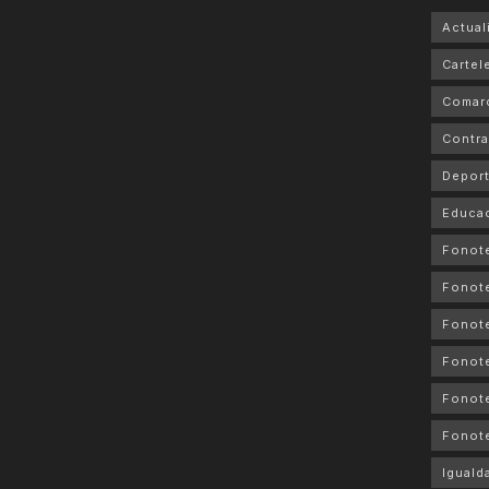
Actual
Cartele
Comar
Contra
Depor
Educa
Fonot
Fonot
Fonote
Fonote
Fonote
Fonot
Iguald