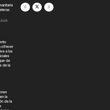
manitaria
eteras
 2026
ento
a ofrecer
iva a los
iciales
que de
s de la
iones
en la
ón de la
e