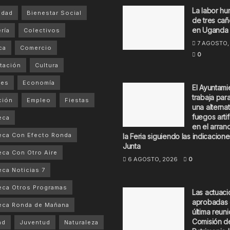
La labor hu
idad
Bienestar Social
de tres cañ
en Uganda
ría
Colectivos
7 AGOSTO,
ca
Comercio
0
tación
Cultura
tes
Economía
El Ayuntami
trabaja par
ción
Empleo
Fiestas
una alternat
fuegos artif
eca
en el arran
eca Con Efecto Ronda
la Feria siguiendo las indicacione
Junta
ca Con Otro Aire
6 AGOSTO, 2026
0
ca Noticias 7
ca Otros Programas
Las actuac
aprobadas 
eca Ronda de Mañana
última reuni
Comisión d
ad
Juventud
Naturaleza