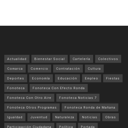
Actualidad
Bienestar Social
Cartelería
Colectivos
Comarca
Comercio
Contratación
Cultura
Deportes
Economía
Educación
Empleo
Fiestas
Fonoteca
Fonoteca Con Efecto Ronda
Fonoteca Con Otro Aire
Fonoteca Noticias 7
Fonoteca Otros Programas
Fonoteca Ronda de Mañana
Igualdad
Juventud
Naturaleza
Noticias
Obras
Participación Ciudadana
Política
Portada