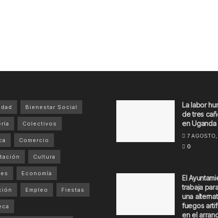
La labor hu
idad
Bienestar Social
de tres cañ
en Uganda
ría
Colectivos
7 AGOSTO,
ca
Comercio
0
tación
Cultura
tes
Economía
El Ayuntami
trabaja par
ción
Empleo
Fiestas
una alternat
fuegos artif
eca
en el arran