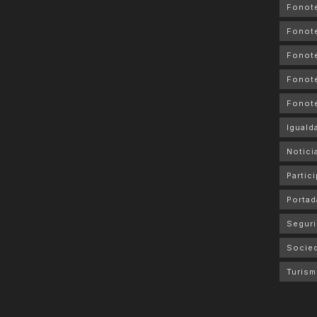
Fonot
Fonote
Fonote
Fonote
Fonot
Iguald
Notici
Partic
Portad
Seguri
Socie
Turis