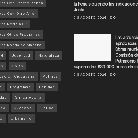
eca Con Efecto Ronda
la Feria siguiendo las indicacione
Junta
ca Con Otro Aire
6 AGOSTO, 2026
0
ca Noticias 7
ca Otros Programas
Las actuac
aprobadas 
eca Ronda de Mañana
última reuni
Comisión d
ad
Juventud
Naturaleza
Patrimonio 
as
Obras
superan los 839.000 euros de in
6 AGOSTO, 2026
0
ipación Ciudadana
Política
a
Programas
Sanidad
dad
Sin categoría
dad
Sucesos
Tráfico
mo
Urbanismo