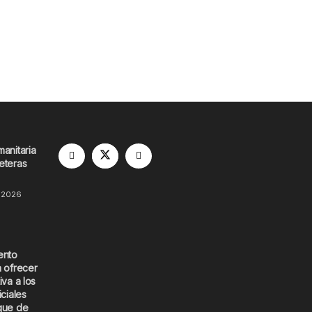
manitaria
eteras
 2026
ento
a ofrecer
iva a los
iciales
que de