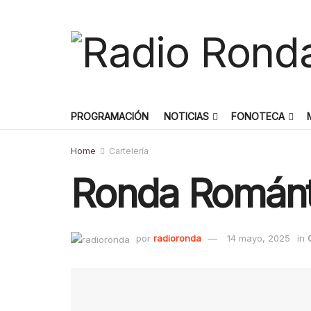
PROGRAMACIÓN
NOTICIAS
FONOTECA
Home
Cartelería
Ronda Románt
por
radioronda
14 mayo, 2025
in