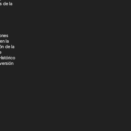
s de la
iones
en la
ón de la
e
Histórico
versión