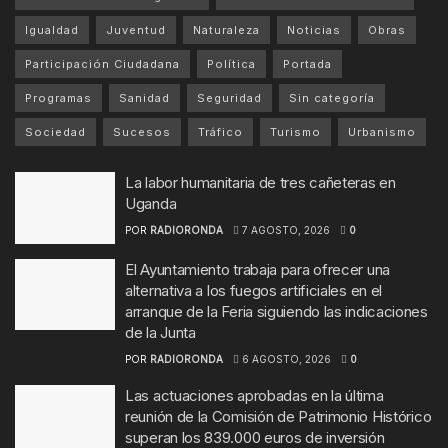
Igualdad
Juventud
Naturaleza
Noticias
Obras
Participación Ciudadana
Política
Portada
Programas
Sanidad
Seguridad
Sin categoría
Sociedad
Sucesos
Tráfico
Turismo
Urbanismo
La labor humanitaria de tres cañeteras en
Uganda
POR
RADIORONDA
7 AGOSTO, 2026
0
El Ayuntamiento trabaja para ofrecer una
alternativa a los fuegos artificiales en el
arranque de la Feria siguiendo las indicaciones
de la Junta
POR
RADIORONDA
6 AGOSTO, 2026
0
Las actuaciones aprobadas en la última
reunión de la Comisión de Patrimonio Histórico
superan los 839.000 euros de inversión