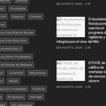
tación
Cultura
6 AGOSTO, 2026
0
tes
Economía
ción
Empleo
Fiestas
El Ayuntami
Ronda pon
eca
marcha un
programa 
eca Con Efecto Ronda
vigilancia y
ca Con Otro Aire
integral para el virus del Nilo
6 AGOSTO, 2026
0
ca Noticias 7
ca Otros Programas
El PSOE de
eca Ronda de Mañana
califica de
«nefasta» l
ad
Juventud
Naturaleza
de servicio
urbano
as
Obras
6 AGOSTO, 2026
0
ipación Ciudadana
Política
a
Programas
Sanidad
dad
Sin categoría