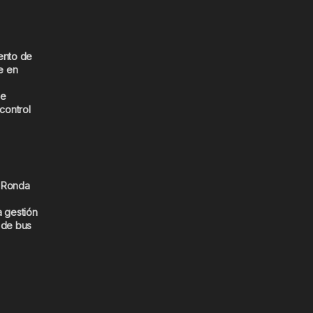
ento de
e en
de
 control
 Ronda
a gestión
 de bus