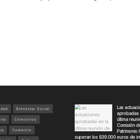
Las actuac
idad
Bienestar Social
aprobadas 
última reuni
ría
Colectivos
Comisión d
ca
Comercio
Patrimonio 
superan los 839.000 euros de in