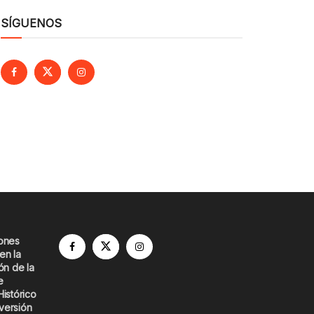
SÍGUENOS
iones
en la
ón de la
e
Histórico
versión