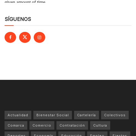
SÍGUENOS
Actualidad
Bienestar Social
Cartelería
Colectivos
Comarca
Comercio
Contratación
Cultura
Deportes
Economía
Educación
Empleo
Fiestas