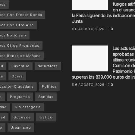
fuegos artif
eca
en el arran
eca Con Efecto Ronda
la Feria siguiendo las indicacione
Junta
ca Con Otro Aire
6 AGOSTO, 2026
0
ca Noticias 7
ca Otros Programas
Las actuac
aprobadas 
eca Ronda de Mañana
última reuni
Comisión d
ad
Juventud
Naturaleza
Patrimonio 
as
Obras
superan los 839.000 euros de in
6 AGOSTO, 2026
0
ipación Ciudadana
Política
a
Programas
Sanidad
dad
Sin categoría
dad
Sucesos
Tráfico
mo
Urbanismo