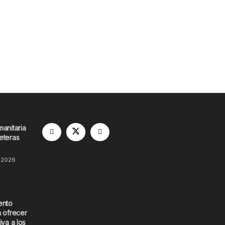
manitaria
eteras
 2026
ento
a ofrecer
iva a los