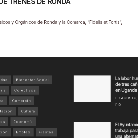
 DE TRENES DE RONDA
icos y Orgánicos de Ronda y la Comarca, “Fidelis et Fortis”,
La labor hu
idad
Bienestar Social
de tres cañ
en Uganda
ría
Colectivos
7 AGOSTO,
ca
Comercio
0
tación
Cultura
tes
Economía
El Ayuntami
trabaja par
ción
Empleo
Fiestas
una alternat