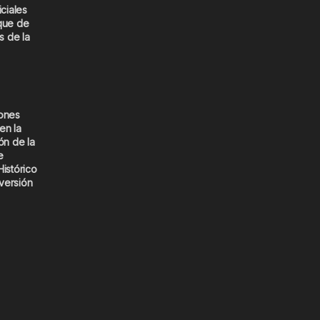
iciales
que de
s de la
iones
en la
ón de la
e
Histórico
versión