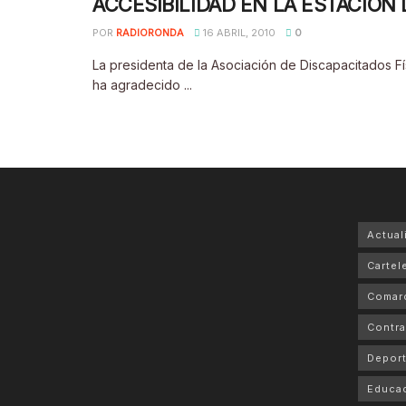
ACCESIBILIDAD EN LA ESTACIÓN
POR
RADIORONDA
16 ABRIL, 2010
0
La presidenta de la Asociación de Discapacitados Fís
ha agradecido ...
Actual
Cartele
Comar
Contra
Depor
Educa