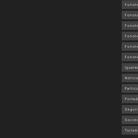
Fonot
Fonot
Fonote
Fonote
Fonote
Fonot
Iguald
Notici
Partic
Portad
Seguri
Socie
Turis