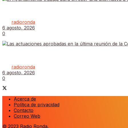
El Ayuntamiento trabaja para ofrecer una alternativa 
por
radioronda
6 agosto, 2026
0
Las actuaciones aprobadas en la última reunión de 
por
radioronda
6 agosto, 2026
0
Acerca de
Política de privacidad
Contacto
Correo Web
© 2023
Radio Ronda
.