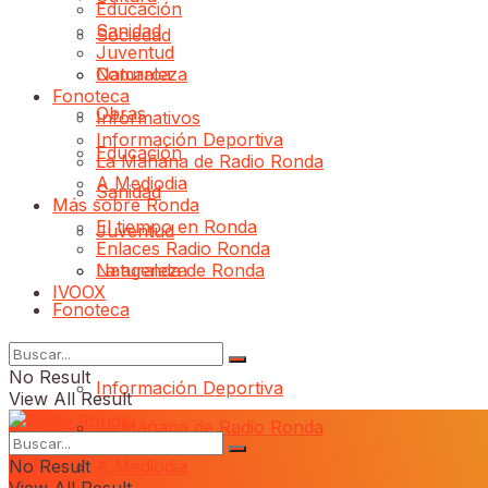
Educación
Sanidad
Sociedad
Juventud
Comarca
Naturaleza
Fonoteca
Obras
Informativos
Información Deportiva
Educación
La Mañana de Radio Ronda
A Mediodia
Sanidad
Más sobre Ronda
El tiempo en Ronda
Juventud
Enlaces Radio Ronda
Naturaleza
La agenda de Ronda
IVOOX
Fonoteca
Informativos
No Result
Información Deportiva
View All Result
La Mañana de Radio Ronda
No Result
A Mediodia