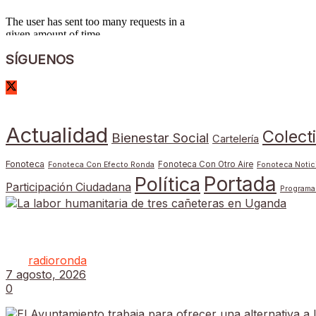
SÍGUENOS
Actualidad
Colect
Bienestar Social
Cartelería
Fonoteca
Fonoteca Con Otro Aire
Fonoteca Con Efecto Ronda
Fonoteca Notic
Portada
Política
Participación Ciudadana
Programa
La labor humanitaria de tres cañeteras en Uganda
por
radioronda
7 agosto, 2026
0