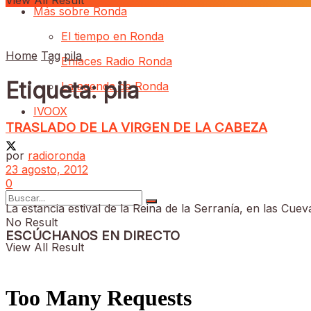
View All Result
Más sobre Ronda
El tiempo en Ronda
Home
Tag
pila
Enlaces Radio Ronda
Etiqueta:
pila
La agenda de Ronda
IVOOX
TRASLADO DE LA VIRGEN DE LA CABEZA
por
radioronda
23 agosto, 2012
0
La estancia estival de la Reina de la Serranía, en las Cuev
No Result
ESCÚCHANOS EN DIRECTO
View All Result