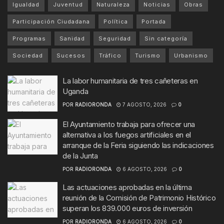
Igualdad
Juventud
Naturaleza
Noticias
Obras
Participación Ciudadana
Política
Portada
Programas
Sanidad
Seguridad
Sin categoría
Sociedad
Sucesos
Tráfico
Turismo
Urbanismo
La labor humanitaria de tres cañeteras en
Uganda
POR
RADIORONDA
7 AGOSTO, 2026
0
El Ayuntamiento trabaja para ofrecer una
alternativa a los fuegos artificiales en el
arranque de la Feria siguiendo las indicaciones
de la Junta
POR
RADIORONDA
6 AGOSTO, 2026
0
Las actuaciones aprobadas en la última
reunión de la Comisión de Patrimonio Histórico
superan los 839.000 euros de inversión
POR
RADIORONDA
6 AGOSTO, 2026
0