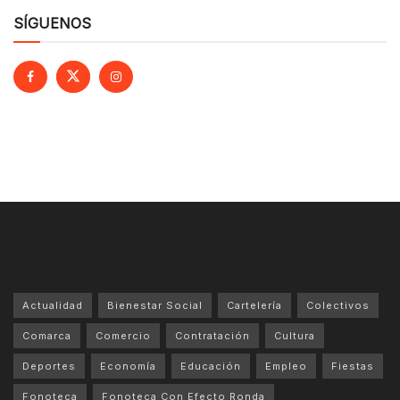
SÍGUENOS
Actualidad
Bienestar Social
Cartelería
Colectivos
Comarca
Comercio
Contratación
Cultura
Deportes
Economía
Educación
Empleo
Fiestas
Fonoteca
Fonoteca Con Efecto Ronda