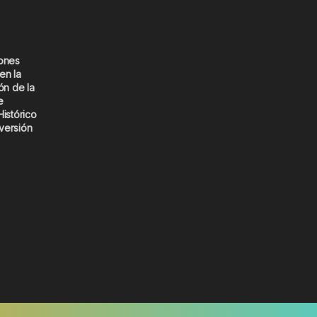
iones
en la
ón de la
e
Histórico
versión