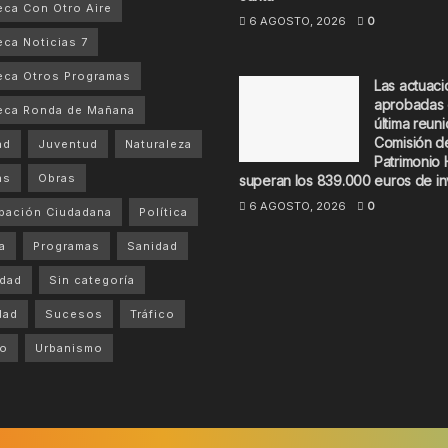
ca Con Otro Aire
6 AGOSTO, 2026
0
ca Noticias 7
ca Otros Programas
Las actuac
aprobadas 
eca Ronda de Mañana
última reuni
Comisión d
ad
Juventud
Naturaleza
Patrimonio 
as
Obras
superan los 839.000 euros de in
6 AGOSTO, 2026
0
ipación Ciudadana
Política
a
Programas
Sanidad
dad
Sin categoría
dad
Sucesos
Tráfico
mo
Urbanismo