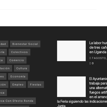
La labor hu
idad
Bienestar Social
de tres cañ
en Uganda
ría
Colectivos
7 AGOSTO,
ca
Comercio
0
tación
Cultura
tes
Economía
El Ayuntami
trabaja par
ción
Empleo
Fiestas
una alternat
fuegos artif
eca
en el arran
eca Con Efecto Ronda
la Feria siguiendo las indicacione
Junta