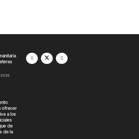
manitaria
eteras
 2026
ento
a ofrecer
iva a los
iciales
que de
s de la