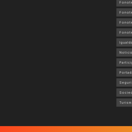
Fonote
Fonote
Fonote
Fonot
Iguald
Notici
Partic
Portad
Seguri
Socie
Turis