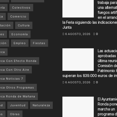
trabaja par
una alternat
ría
Colectivos
fuegos artif
ca
Comercio
en el arran
la Feria siguiendo las indicacione
tación
Cultura
Junta
6 AGOSTO, 2026
0
tes
Economía
ción
Empleo
Fiestas
Las actuac
eca
aprobadas 
última reuni
eca Con Efecto Ronda
Comisión d
ca Con Otro Aire
Patrimonio 
superan los 839.000 euros de in
ca Noticias 7
6 AGOSTO, 2026
0
ca Otros Programas
eca Ronda de Mañana
El Ayuntami
Ronda pon
ad
Juventud
Naturaleza
marcha un
programa 
as
Obras