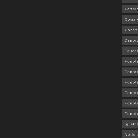
Cartele
Comar
Contra
Depor
Educa
Fonot
Fonot
Fonote
Fonote
Fonote
Fonot
Iguald
Notici