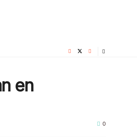
an en
0