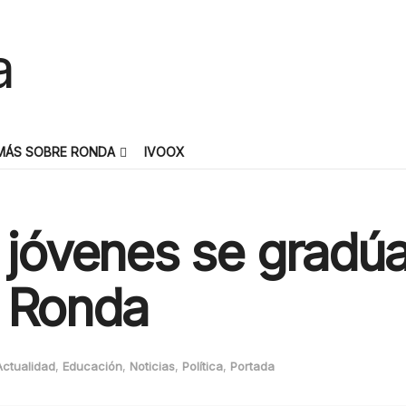
MÁS SOBRE RONDA
IVOOX
4 jóvenes se gradú
n Ronda
Actualidad
,
Educación
,
Noticias
,
Política
,
Portada