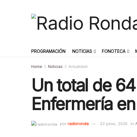
PROGRAMACIÓN
NOTICIAS
FONOTECA
Home
Noticias
Actualidad
Un total de 6
Enfermería e
por
radioronda
22 junio, 2026
in