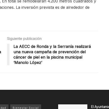
s. En total se remodelarán 4.200 metros cuadrados y
laciones. La inversión prevista es de alrededor de
Siguiente publicación
La AECC de Ronda y la Serranía realizará
a
una nueva campaña de prevención del
cáncer de piel en la piscina municipal
‘Manolo López’
El Ayuntami
idad
Bienestar Social