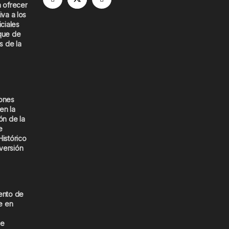
a ofrecer
iva a los
iciales
que de
s de la
iones
en la
ón de la
e
Histórico
versión
ento de
e en
de