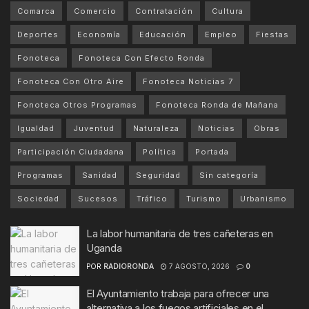
Comarca
Comercio
Contratación
Cultura
Deportes
Economía
Educación
Empleo
Fiestas
Fonoteca
Fonoteca Con Efecto Ronda
Fonoteca Con Otro Aire
Fonoteca Noticias 7
Fonoteca Otros Programas
Fonoteca Ronda de Mañana
Igualdad
Juventud
Naturaleza
Noticias
Obras
Participación Ciudadana
Política
Portada
Programas
Sanidad
Seguridad
Sin categoría
Sociedad
Sucesos
Tráfico
Turismo
Urbanismo
La labor humanitaria de tres cañeteras en
Uganda
POR
RADIORONDA
7 AGOSTO, 2026
0
El Ayuntamiento trabaja para ofrecer una
alternativa a los fuegos artificiales en el