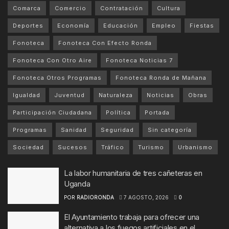
Comarca
Comercio
Contratación
Cultura
Deportes
Economía
Educación
Empleo
Fiestas
Fonoteca
Fonoteca Con Efecto Ronda
Fonoteca Con Otro Aire
Fonoteca Noticias 7
Fonoteca Otros Programas
Fonoteca Ronda de Mañana
Igualdad
Juventud
Naturaleza
Noticias
Obras
Participación Ciudadana
Política
Portada
Programas
Sanidad
Seguridad
Sin categoría
Sociedad
Sucesos
Tráfico
Turismo
Urbanismo
La labor humanitaria de tres cañeteras en
Uganda
POR
RADIORONDA
7 AGOSTO, 2026
0
El Ayuntamiento trabaja para ofrecer una
alternativa a los fuegos artificiales en el