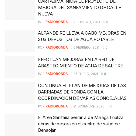
CARTAJIMA INICIA EL PROYECTO DE
MEJORA DEL SANEAMIENTO DE CALLE
NUEVA
POR
RADIORONDA
4 FEBRERO, 2021
0
ALPANDEIRE LLEVA A CABO MEJORAS EN
SUS DEPÓSITOS DE AGUA POTABLE
POR
RADIORONDA
3 FEBRERO, 2021
0
EFECTÚAN MEJORAS EN LA RED DE
ABASTECIMIENTO DE AGUA DE SALITRE
POR
RADIORONDA
28 ENERO, 2021
0
CONTINUA EL PLAN DE MEJORAS DE LAS
BARRIADAS DE RONDA CON LA
COORDINACIÓN DE VARIAS CONCEJALÍAS
POR
RADIORONDA
21 DICIEMBRE, 2020
0
El Área Sanitaria Serranía de Málaga finaliza
obras de mejora en el centro de salud de
Benaoján