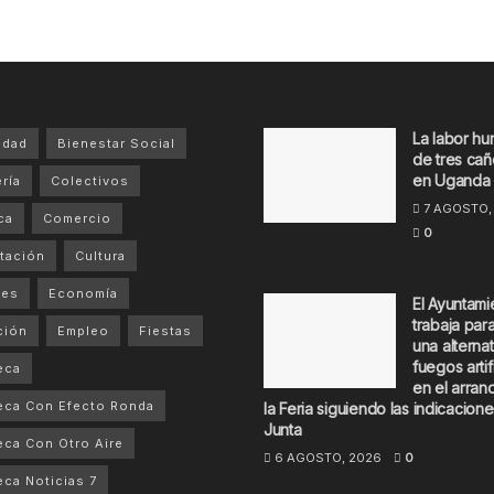
La labor hu
idad
Bienestar Social
de tres cañ
en Uganda
ría
Colectivos
7 AGOSTO,
ca
Comercio
0
tación
Cultura
tes
Economía
El Ayuntami
trabaja par
ción
Empleo
Fiestas
una alternat
fuegos artif
eca
en el arran
eca Con Efecto Ronda
la Feria siguiendo las indicacione
Junta
ca Con Otro Aire
6 AGOSTO, 2026
0
ca Noticias 7