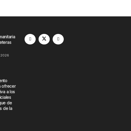
manitaria
eteras
 2026
ento
a ofrecer
iva a los
iciales
que de
s de la