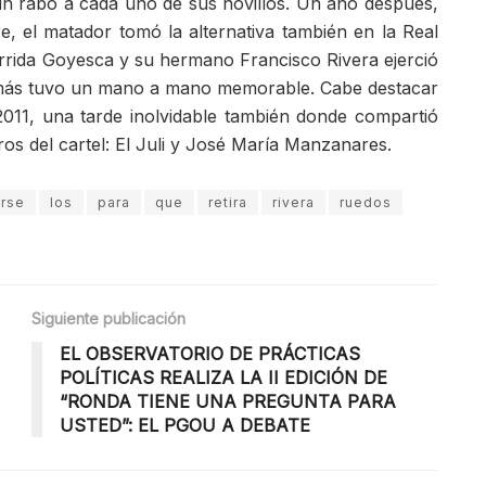
 un rabo a cada uno de sus novillos. Un año después,
, el matador tomó la alternativa también en la Real
rida Goyesca y su hermano Francisco Rivera ejerció
más tuvo un mano a mano memorable. Cabe destacar
2011, una tarde inolvidable también donde compartió
ros del cartel: El Juli y José María Manzanares.
rse
los
para
que
retira
rivera
ruedos
Siguiente publicación
EL OBSERVATORIO DE PRÁCTICAS
POLÍTICAS REALIZA LA II EDICIÓN DE
“RONDA TIENE UNA PREGUNTA PARA
USTED”: EL PGOU A DEBATE