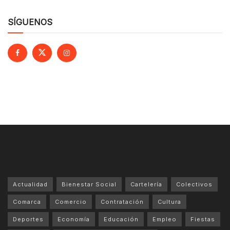
SÍGUENOS
Actualidad
Bienestar Social
Cartelería
Colectivos
Comarca
Comercio
Contratación
Cultura
Deportes
Economía
Educación
Empleo
Fiestas