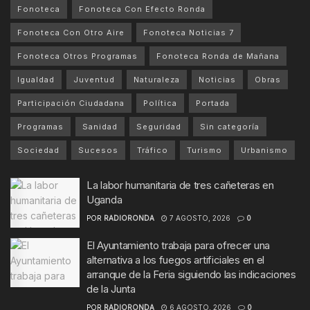
Fonoteca
Fonoteca Con Efecto Ronda
Fonoteca Con Otro Aire
Fonoteca Noticias 7
Fonoteca Otros Programas
Fonoteca Ronda de Mañana
Igualdad
Juventud
Naturaleza
Noticias
Obras
Participación Ciudadana
Política
Portada
Programas
Sanidad
Seguridad
Sin categoría
Sociedad
Sucesos
Tráfico
Turismo
Urbanismo
La labor humanitaria de tres cañeteras en
Uganda
POR
RADIORONDA
7 AGOSTO, 2026
0
El Ayuntamiento trabaja para ofrecer una
alternativa a los fuegos artificiales en el
arranque de la Feria siguiendo las indicaciones
de la Junta
POR
RADIORONDA
6 AGOSTO, 2026
0