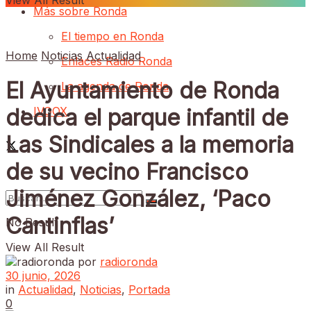
View All Result
Más sobre Ronda
El tiempo en Ronda
Home
Noticias
Actualidad
Enlaces Radio Ronda
El Ayuntamiento de Ronda
La agenda de Ronda
IVOOX
dedica el parque infantil de
Las Sindicales a la memoria
de su vecino Francisco
Jiménez González, ‘Paco
Cantinflas’
No Result
View All Result
por
radioronda
30 junio, 2026
in
Actualidad
,
Noticias
,
Portada
0