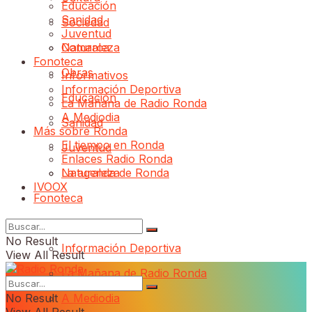
Educación
Sanidad
Sociedad
Juventud
Comarca
Naturaleza
Fonoteca
Obras
Informativos
Información Deportiva
Educación
La Mañana de Radio Ronda
A Mediodia
Sanidad
Más sobre Ronda
El tiempo en Ronda
Juventud
Enlaces Radio Ronda
Naturaleza
La agenda de Ronda
IVOOX
Fonoteca
Informativos
No Result
Información Deportiva
View All Result
La Mañana de Radio Ronda
No Result
A Mediodia