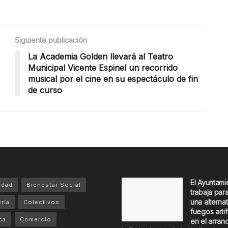
Siguiente publicación
La Academia Golden llevará al Teatro
Municipal Vicente Espinel un recorrido
musical por el cine en su espectáculo de fin
de curso
El Ayuntami
idad
Bienestar Social
trabaja par
una alternat
ría
Colectivos
fuegos artif
ca
Comercio
en el arran