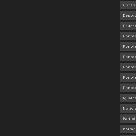
Contra
Depor
Educa
Fonot
Fonot
Fonote
Fonote
Fonote
Fonot
Iguald
Notici
Partic
Portad