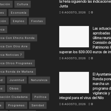
la Feria siguiendo las indicacione
tación
Cultura
Junta
6 AGOSTO, 2026
0
tes
Economía
ción
Empleo
Fiestas
Las actuac
eca
aprobadas 
última reuni
eca Con Efecto Ronda
Comisión d
ca Con Otro Aire
Patrimonio 
superan los 839.000 euros de in
ca Noticias 7
6 AGOSTO, 2026
0
ca Otros Programas
eca Ronda de Mañana
El Ayuntami
Ronda pon
ad
Juventud
Naturaleza
marcha un
programa 
as
Obras
vigilancia y
ipación Ciudadana
Política
integral para el virus del Nilo
6 AGOSTO, 2026
0
a
Programas
Sanidad