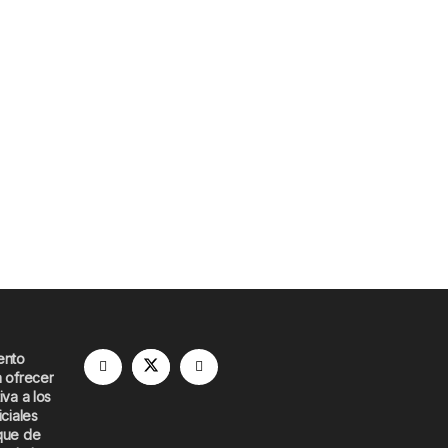
ento
a ofrecer
iva a los
iciales
que de