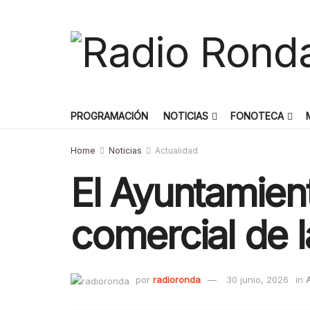
PROGRAMACIÓN
NOTICIAS
FONOTECA
Home
Noticias
Actualidad
El Ayuntamiento
comercial de 
por
radioronda
30 junio, 2026
in