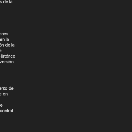
s de la
iones
en la
ón de la
e
Histórico
versión
ento de
e en
de
 control