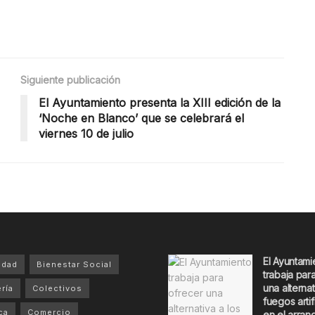
Siguiente publicación
El Ayuntamiento presenta la XIII edición de la
‘Noche en Blanco’ que se celebrará el
viernes 10 de julio
El Ayuntami
idad
Bienestar Social
trabaja par
una alternat
ría
Colectivos
fuegos artif
ca
Comercio
en el arran