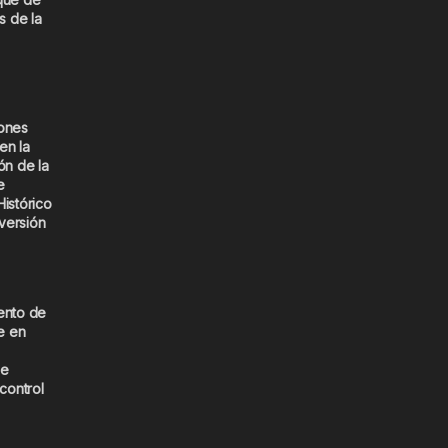
s de la
iones
en la
ón de la
e
Histórico
versión
ento de
e en
de
 control