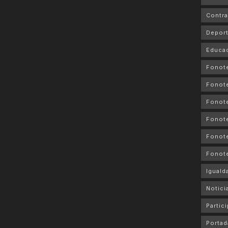
Contra
Depor
Educa
Fonot
Fonot
Fonote
Fonote
Fonote
Fonot
Iguald
Notici
Partic
Portad