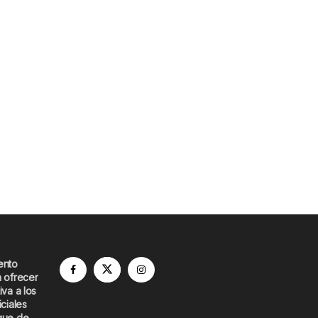
ento
a ofrecer
iva a los
iciales
que de