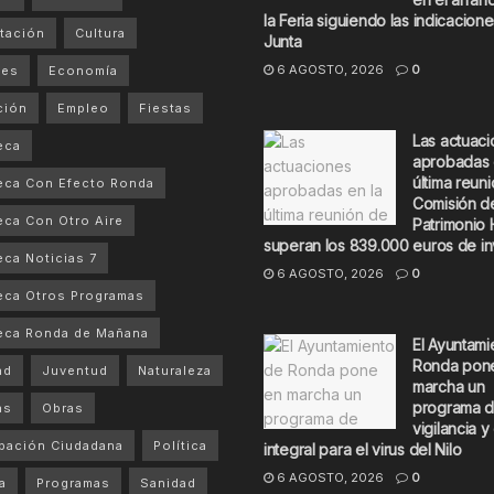
la Feria siguiendo las indicacione
tación
Cultura
Junta
6 AGOSTO, 2026
0
tes
Economía
ción
Empleo
Fiestas
Las actuac
eca
aprobadas 
última reuni
eca Con Efecto Ronda
Comisión d
ca Con Otro Aire
Patrimonio 
superan los 839.000 euros de in
ca Noticias 7
6 AGOSTO, 2026
0
ca Otros Programas
eca Ronda de Mañana
El Ayuntami
Ronda pon
ad
Juventud
Naturaleza
marcha un
programa 
as
Obras
vigilancia y
ipación Ciudadana
Política
integral para el virus del Nilo
6 AGOSTO, 2026
0
a
Programas
Sanidad