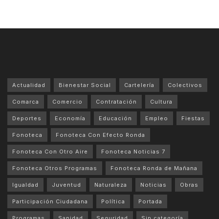
Actualidad
Bienestar Social
Cartelería
Colectivos
Comarca
Comercio
Contratación
Cultura
Deportes
Economía
Educación
Empleo
Fiestas
Fonoteca
Fonoteca Con Efecto Ronda
Fonoteca Con Otro Aire
Fonoteca Noticias 7
Fonoteca Otros Programas
Fonoteca Ronda de Mañana
Igualdad
Juventud
Naturaleza
Noticias
Obras
Participación Ciudadana
Política
Portada
Programas
Sanidad
Seguridad
Sin categoría