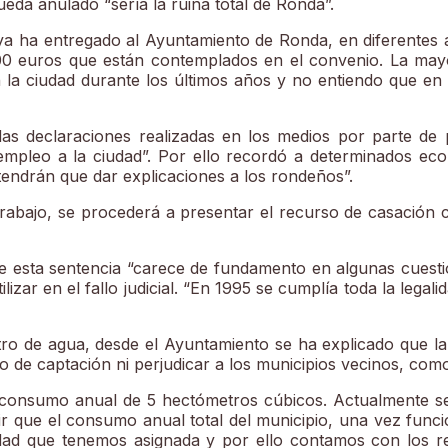
ueda anulado “sería la ruina total de Ronda”.
a ha entregado al Ayuntamiento de Ronda, en diferentes a
000 euros que están contemplados en el convenio. La may
 la ciudad durante los últimos años y no entiendo que en e
adas declaraciones realizadas en los medios por parte d
empleo a la ciudad”. Por ello recordó a determinados ecol
tendrán que dar explicaciones a los rondeños”.
u trabajo, se procederá a presentar el recurso de casación
e esta sentencia “carece de fundamento en algunas cuesti
lizar en el fallo judicial. “En 1995 se cumplía toda la lega
o de agua, desde el Ayuntamiento se ha explicado que la 
po de captación ni perjudicar a los municipios vecinos, co
onsumo anual de 5 hectómetros cúbicos. Actualmente se
ir que el consumo anual total del municipio, una vez func
idad que tenemos asignada y por ello contamos con los re