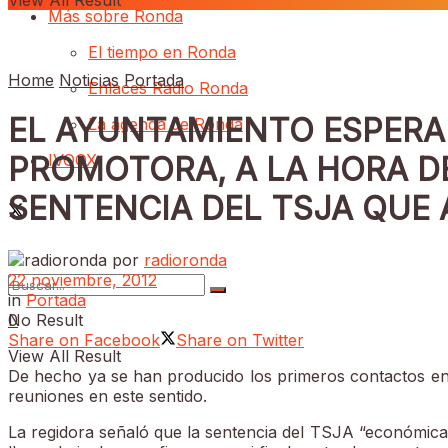
View All Result
Más sobre Ronda
El tiempo en Ronda
Home
Noticias
Portada
Enlaces Radio Ronda
EL AYUNTAMIENTO ESPERA 
La agenda de Ronda
IVOOX
PROMOTORA, A LA HORA D
SENTENCIA DEL TSJA QUE 
por
radioronda
22 noviembre, 2012
in
Portada
0
No Result
Share on Facebook
Share on Twitter
View All Result
De hecho ya se han producido los primeros contactos ent
reuniones en este sentido.
La regidora señaló que la sentencia del TSJA “económica