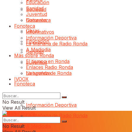
Educación
Sanidad
Sociedad
Juventud
Comarca
Naturaleza
Fonoteca
Obras
Informativos
Información Deportiva
Educación
La Mañana de Radio Ronda
A Mediodia
Sanidad
Más sobre Ronda
El tiempo en Ronda
Juventud
Enlaces Radio Ronda
Naturaleza
La agenda de Ronda
IVOOX
Fonoteca
Informativos
No Result
Información Deportiva
View All Result
La Mañana de Radio Ronda
No Result
A Mediodia