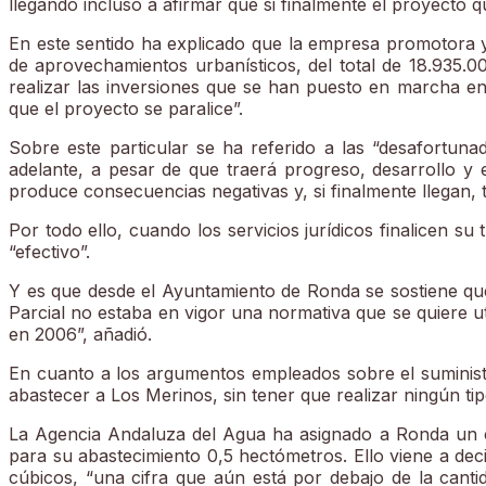
llegando incluso a afirmar que si finalmente el proyecto q
En este sentido ha explicado que la empresa promotora y
de aprovechamientos urbanísticos, del total de 18.935.
realizar las inversiones que se han puesto en marcha en
que el proyecto se paralice”.
Sobre este particular se ha referido a las “desafortun
adelante, a pesar de que traerá progreso, desarrollo y 
produce consecuencias negativas y, si finalmente llegan, 
Por todo ello, cuando los servicios jurídicos finalicen s
“efectivo”.
Y es que desde el Ayuntamiento de Ronda se sostiene qu
Parcial no estaba en vigor una normativa que se quiere uti
en 2006”, añadió.
En cuanto a los argumentos empleados sobre el suministr
abastecer a Los Merinos, sin tener que realizar ningún ti
La Agencia Andaluza del Agua ha asignado a Ronda un c
para su abastecimiento 0,5 hectómetros. Ello viene a dec
cúbicos, “una cifra que aún está por debajo de la cant