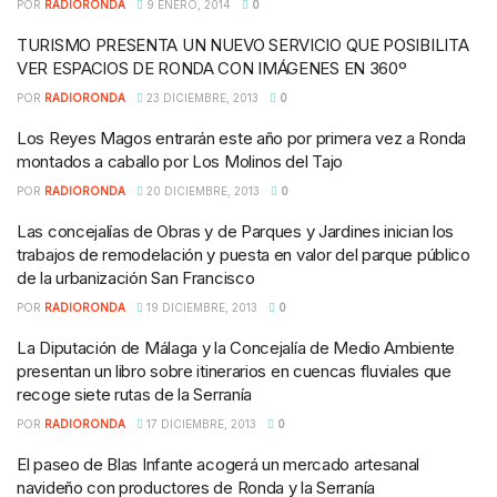
POR
RADIORONDA
9 ENERO, 2014
0
TURISMO PRESENTA UN NUEVO SERVICIO QUE POSIBILITA
VER ESPACIOS DE RONDA CON IMÁGENES EN 360º
POR
RADIORONDA
23 DICIEMBRE, 2013
0
Los Reyes Magos entrarán este año por primera vez a Ronda
montados a caballo por Los Molinos del Tajo
POR
RADIORONDA
20 DICIEMBRE, 2013
0
Las concejalías de Obras y de Parques y Jardines inician los
trabajos de remodelación y puesta en valor del parque público
de la urbanización San Francisco
POR
RADIORONDA
19 DICIEMBRE, 2013
0
La Diputación de Málaga y la Concejalía de Medio Ambiente
presentan un libro sobre itinerarios en cuencas fluviales que
recoge siete rutas de la Serranía
POR
RADIORONDA
17 DICIEMBRE, 2013
0
El paseo de Blas Infante acogerá un mercado artesanal
navideño con productores de Ronda y la Serranía