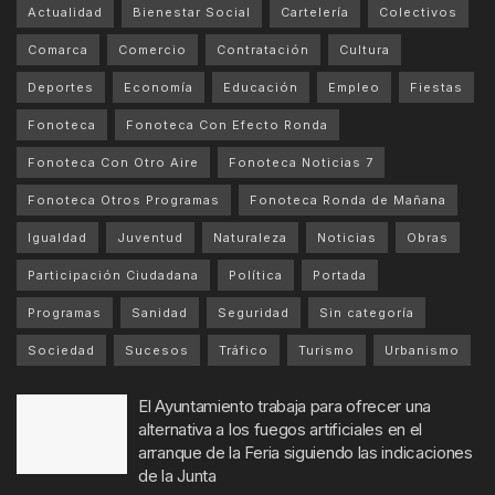
Actualidad
Bienestar Social
Cartelería
Colectivos
Comarca
Comercio
Contratación
Cultura
Deportes
Economía
Educación
Empleo
Fiestas
Fonoteca
Fonoteca Con Efecto Ronda
Fonoteca Con Otro Aire
Fonoteca Noticias 7
Fonoteca Otros Programas
Fonoteca Ronda de Mañana
Igualdad
Juventud
Naturaleza
Noticias
Obras
Participación Ciudadana
Política
Portada
Programas
Sanidad
Seguridad
Sin categoría
Sociedad
Sucesos
Tráfico
Turismo
Urbanismo
El Ayuntamiento trabaja para ofrecer una
alternativa a los fuegos artificiales en el
arranque de la Feria siguiendo las indicaciones
de la Junta