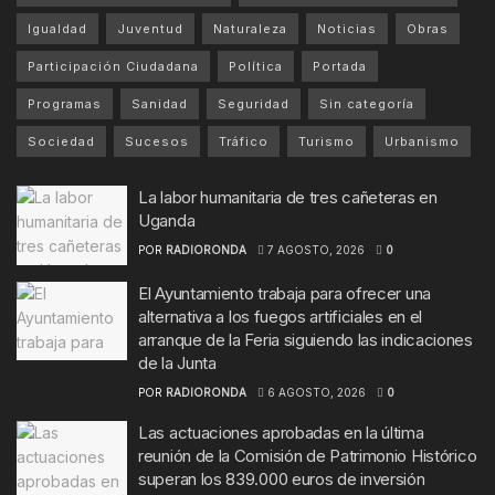
Igualdad
Juventud
Naturaleza
Noticias
Obras
Participación Ciudadana
Política
Portada
Programas
Sanidad
Seguridad
Sin categoría
Sociedad
Sucesos
Tráfico
Turismo
Urbanismo
La labor humanitaria de tres cañeteras en
Uganda
POR
RADIORONDA
7 AGOSTO, 2026
0
El Ayuntamiento trabaja para ofrecer una
alternativa a los fuegos artificiales en el
arranque de la Feria siguiendo las indicaciones
de la Junta
POR
RADIORONDA
6 AGOSTO, 2026
0
Las actuaciones aprobadas en la última
reunión de la Comisión de Patrimonio Histórico
superan los 839.000 euros de inversión