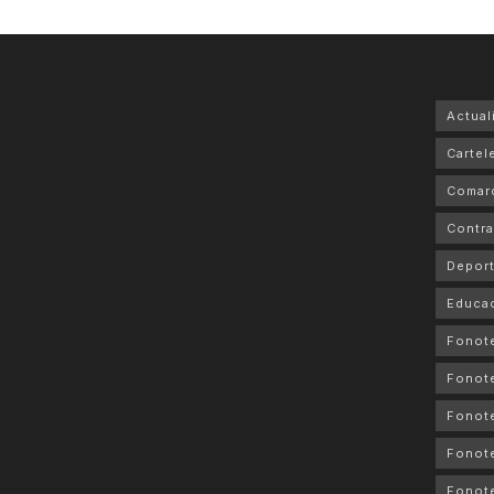
Actual
Cartele
Comar
Contra
Depor
Educa
Fonot
Fonot
Fonote
Fonote
Fonote