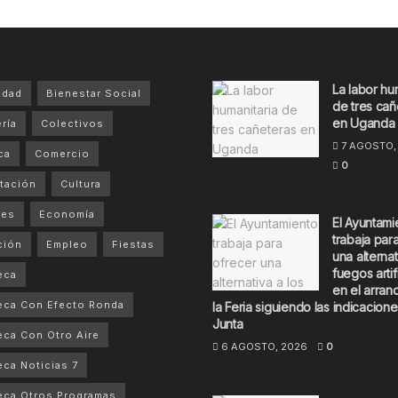
La labor hu
idad
Bienestar Social
de tres cañ
en Uganda
ría
Colectivos
7 AGOSTO,
ca
Comercio
0
tación
Cultura
tes
Economía
El Ayuntami
trabaja par
ción
Empleo
Fiestas
una alternat
fuegos artif
eca
en el arran
eca Con Efecto Ronda
la Feria siguiendo las indicacione
Junta
ca Con Otro Aire
6 AGOSTO, 2026
0
ca Noticias 7
ca Otros Programas