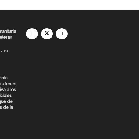
manitaria
eteras
 2026
ento
a ofrecer
iva a los
iciales
que de
s de la