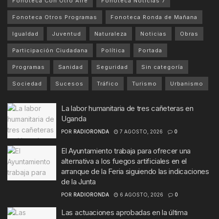
Fonoteca Con Otro Aire
Fonoteca Noticias 7
Fonoteca Otros Programas
Fonoteca Ronda de Mañana
Igualdad
Juventud
Naturaleza
Noticias
Obras
Participación Ciudadana
Política
Portada
Programas
Sanidad
Seguridad
Sin categoría
Sociedad
Sucesos
Tráfico
Turismo
Urbanismo
La labor humanitaria de tres cañeteras en
Uganda
POR
RADIORONDA
7 AGOSTO, 2026
0
El Ayuntamiento trabaja para ofrecer una
alternativa a los fuegos artificiales en el
arranque de la Feria siguiendo las indicaciones
de la Junta
POR
RADIORONDA
6 AGOSTO, 2026
0
Las actuaciones aprobadas en la última