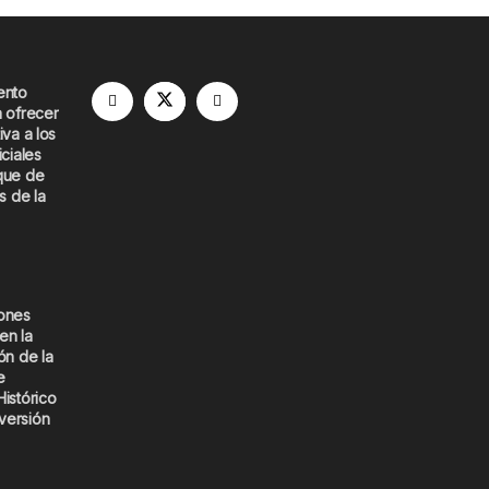
ento
a ofrecer
iva a los
iciales
que de
s de la
iones
en la
ón de la
e
Histórico
versión