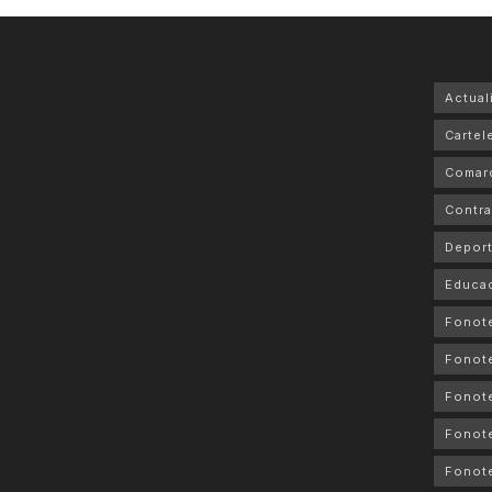
Actual
Cartele
Comar
Contra
Depor
Educa
Fonot
Fonot
Fonote
Fonote
Fonote