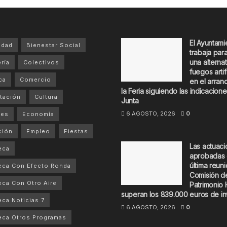
El Ayuntami
idad
Bienestar Social
trabaja par
una alternat
ría
Colectivos
fuegos artif
ca
Comercio
en el arran
la Feria siguiendo las indicacione
tación
Cultura
Junta
6 AGOSTO, 2026
0
tes
Economía
ción
Empleo
Fiestas
Las actuac
eca
aprobadas 
última reuni
eca Con Efecto Ronda
Comisión d
ca Con Otro Aire
Patrimonio 
superan los 839.000 euros de in
ca Noticias 7
6 AGOSTO, 2026
0
ca Otros Programas