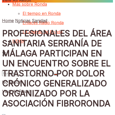
View All Result
Más sobre Ronda
El tiempo en Ronda
Home
Noticias
Sanidad
Enlaces Radio Ronda
PROFESIONALES DEL ÁREA
La agenda de Ronda
IVOOX
SANITARIA SERRANÍA DE
MÁLAGA PARTICIPAN EN
UN ENCUENTRO SOBRE EL
TRASTORNO POR DOLOR
CRÓNICO GENERALIZADO
No Result
ORGANIZADO POR LA
View All Result
ASOCIACIÓN FIBRORONDA