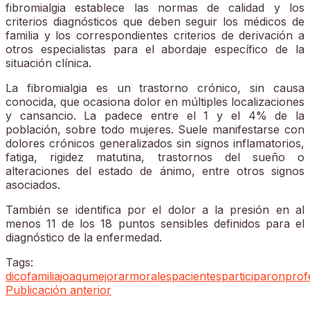
fibromialgia establece las normas de calidad y los
criterios diagnósticos que deben seguir los médicos de
familia y los correspondientes criterios de derivación a
otros especialistas para el abordaje específico de la
situación clínica.
La fibromialgia es un trastorno crónico, sin causa
conocida, que ocasiona dolor en múltiples localizaciones
y cansancio. La padece entre el 1 y el 4% de la
población, sobre todo mujeres. Suele manifestarse con
dolores crónicos generalizados sin signos inflamatorios,
fatiga, rigidez matutina, trastornos del sueño o
alteraciones del estado de ánimo, entre otros signos
asociados.
También se identifica por el dolor a la presión en al
menos 11 de los 18 puntos sensibles definidos para el
diagnóstico de la enfermedad.
Tags:
dico
familia
joaqu
mejorar
morales
pacientes
participaron
prof
Publicación anterior