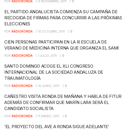
POR
RADIORONDA
4 NOVIEMBRE, 2011
0
EL PARTIDO ANDALUCISTA COMIENZA SU CAMPAÑA DE
RECOGIDA DE FIRMAS PARA CONCURRIR A LAS PRÓXIMAS
ELECCIONES
POR
RADIORONDA
10 OCTUBRE, 2011
0
CIEN PERSONAS PARTICIPAN EN LA III ESCUELA DE
VERANO DE MEDICINA INTERNA QUE ORGANIZA EL SAMI
POR
RADIORONDA
1 JULIO, 2011
0
SANTO DOMINGO ACOGE EL XLI CONGRESO
INTERNACIONAL DE LA SOCIEDAD ANDALUZA DE
TRAUMATOLOGÍA
POR
RADIORONDA
10 JUNIO, 2011
0
CAÑESTRO VISITA RONDA DE MAÑANA Y HABLA DE FITUR
ADEMÁS DE CONFIRMAR QUE MARÍN LARA SERÁ EL
CANDIDATO SOCIALISTA
POR
RADIORONDA
11 ENERO, 2011
0
‘EL PROYECTO DEL AVE A RONDA SIGUE ADELANTE’