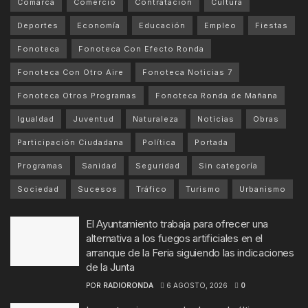
Comarca
Comercio
Contratación
Cultura
Deportes
Economía
Educación
Empleo
Fiestas
Fonoteca
Fonoteca Con Efecto Ronda
Fonoteca Con Otro Aire
Fonoteca Noticias 7
Fonoteca Otros Programas
Fonoteca Ronda de Mañana
Igualdad
Juventud
Naturaleza
Noticias
Obras
Participación Ciudadana
Política
Portada
Programas
Sanidad
Seguridad
Sin categoría
Sociedad
Sucesos
Tráfico
Turismo
Urbanismo
El Ayuntamiento trabaja para ofrecer una
alternativa a los fuegos artificiales en el
arranque de la Feria siguiendo las indicaciones
de la Junta
POR
RADIORONDA
6 AGOSTO, 2026
0