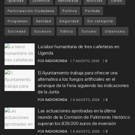
Igualdad
Juventud
Naturaleza
Noticias
Obras
Participación Ciudadana
Política
Portada
Programas
Sanidad
Seguridad
Sin categoría
Sociedad
Sucesos
Tráfico
Turismo
Urbanismo
La labor humanitaria de tres cañeteras en
Uganda
POR
RADIORONDA
7 AGOSTO, 2026
0
El Ayuntamiento trabaja para ofrecer una
alternativa a los fuegos artificiales en el
arranque de la Feria siguiendo las indicaciones
de la Junta
POR
RADIORONDA
6 AGOSTO, 2026
0
Las actuaciones aprobadas en la última
reunión de la Comisión de Patrimonio Histórico
superan los 839.000 euros de inversión
POR
RADIORONDA
6 AGOSTO, 2026
0