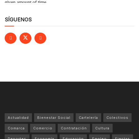
SÍGUENOS
Actualidad
Bienestar Social
Cartelería
Colectivos
Comarca
Comercio
Contratación
Cultura
Deportes
Economía
Educación
Empleo
Fiestas