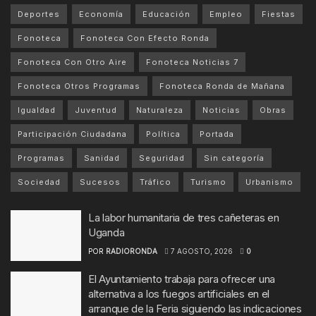
Deportes
Economía
Educación
Empleo
Fiestas
Fonoteca
Fonoteca Con Efecto Ronda
Fonoteca Con Otro Aire
Fonoteca Noticias 7
Fonoteca Otros Programas
Fonoteca Ronda de Mañana
Igualdad
Juventud
Naturaleza
Noticias
Obras
Participación Ciudadana
Política
Portada
Programas
Sanidad
Seguridad
Sin categoría
Sociedad
Sucesos
Tráfico
Turismo
Urbanismo
La labor humanitaria de tres cañeteras en
Uganda
POR
RADIORONDA
7 AGOSTO, 2026
0
El Ayuntamiento trabaja para ofrecer una
alternativa a los fuegos artificiales en el
arranque de la Feria siguiendo las indicaciones