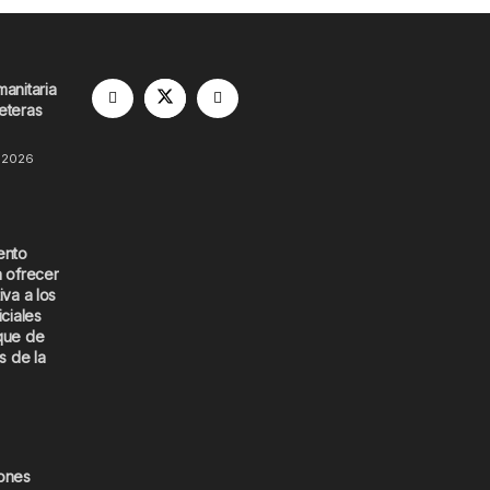
manitaria
eteras
 2026
ento
a ofrecer
iva a los
iciales
que de
s de la
iones