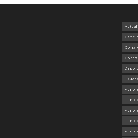
Actual
Cartele
Comar
Contra
Depor
Educa
Fonot
Fonot
Fonote
Fonote
Fonote