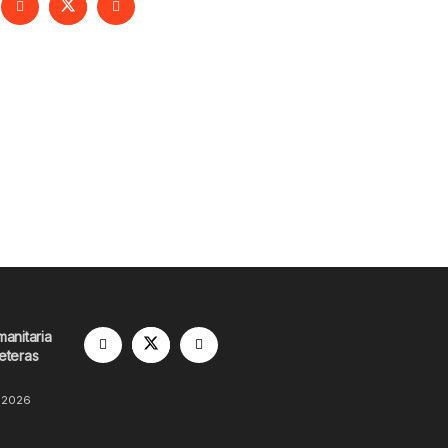
manitaria
eteras
 2026