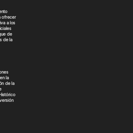
ento
a ofrecer
iva a los
iciales
que de
s de la
iones
en la
ón de la
e
Histórico
versión