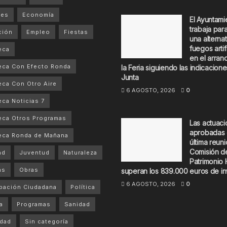
tes
Economía
El Ayuntami
trabaja par
ción
Empleo
Fiestas
una alternat
fuegos artif
eca
en el arran
eca Con Efecto Ronda
la Feria siguiendo las indicacione
Junta
ca Con Otro Aire
6 AGOSTO, 2026
0
ca Noticias 7
ca Otros Programas
Las actuac
aprobadas 
eca Ronda de Mañana
última reuni
Comisión d
ad
Juventud
Naturaleza
Patrimonio 
as
Obras
superan los 839.000 euros de in
6 AGOSTO, 2026
0
ipación Ciudadana
Política
a
Programas
Sanidad
dad
Sin categoría