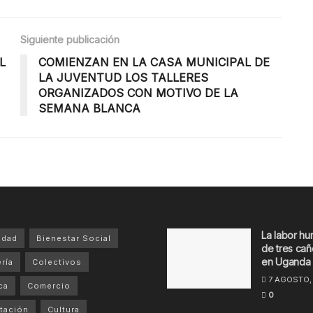
Siguiente publicación
L
COMIENZAN EN LA CASA MUNICIPAL DE
LA JUVENTUD LOS TALLERES
ORGANIZADOS CON MOTIVO DE LA
SEMANA BLANCA
La labor hu
idad
Bienestar Social
de tres cañ
en Uganda
ría
Colectivos
7 AGOSTO,
ca
Comercio
0
tación
Cultura