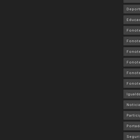
Depor
Educa
Fonot
Fonot
Fonote
Fonote
Fonote
Fonot
Iguald
Notici
Partic
Portad
Seguri