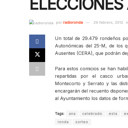
ELECCIONES
por
radioronda
29 febrero, 2012
i
Un total de 29.479 rondeños pod
Autonómicas del 25-M, de los qu
Ausentes (CERA), que podrán depo
Para estos comicios se han habil
repartidas por el casco urba
Montecorto y Serrato y las dist
encargarán del recuento disponen
al Ayuntamiento los datos de for
Tags:
ana
celebrado
esta
ex
ronda
sorteo