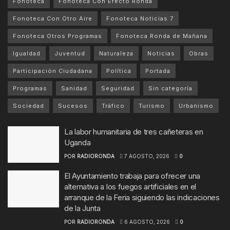
Fonoteca
Fonoteca Con Efecto Ronda
Fonoteca Con Otro Aire
Fonoteca Noticias 7
Fonoteca Otros Programas
Fonoteca Ronda de Mañana
Igualdad
Juventud
Naturaleza
Noticias
Obras
Participación Ciudadana
Política
Portada
Programas
Sanidad
Seguridad
Sin categoría
Sociedad
Sucesos
Tráfico
Turismo
Urbanismo
La labor humanitaria de tres cañeteras en
Uganda
POR
RADIORONDA
7 AGOSTO, 2026
0
El Ayuntamiento trabaja para ofrecer una
alternativa a los fuegos artificiales en el
arranque de la Feria siguiendo las indicaciones
de la Junta
POR
RADIORONDA
6 AGOSTO, 2026
0