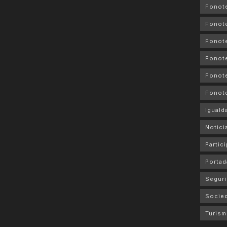
Fonot
Fonot
Fonote
Fonote
Fonote
Fonot
Iguald
Notici
Partic
Portad
Seguri
Socie
Turis