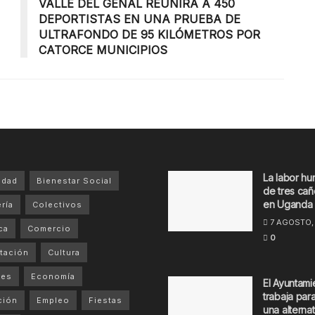
VALLE DEL GENAL REUNIRÁ A 450
DEPORTISTAS EN UNA PRUEBA DE
ULTRAFONDO DE 95 KILÓMETROS POR
CATORCE MUNICIPIOS
La labor hu
idad
Bienestar Social
de tres cañ
en Uganda
ría
Colectivos
7 AGOSTO,
ca
Comercio
0
tación
Cultura
tes
Economía
El Ayuntami
trabaja par
ción
Empleo
Fiestas
una alternat