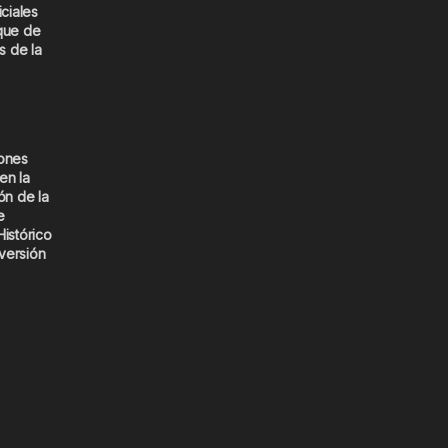
iciales
que de
s de la
iones
en la
ón de la
e
Histórico
versión