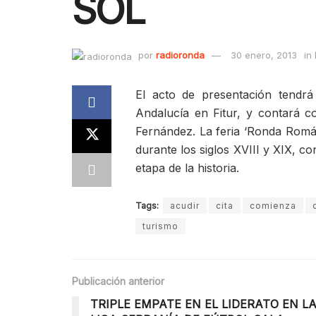
SOL
por
radioronda
30 enero, 2013
in
El acto de presentación tendrá
Andalucía en Fitur, y contará c
Fernández. La feria ‘Ronda Román
durante los siglos XVIII y XIX, c
etapa de la historia.
Tags:
acudir
cita
comienza
turismo
Publicación anterior
TRIPLE EMPATE EN EL LIDERATO EN L