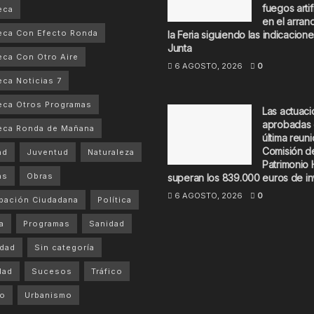
fuegos artif
eca
en el arran
eca Con Efecto Ronda
la Feria siguiendo las indicacione
Junta
ca Con Otro Aire
6 AGOSTO, 2026
0
ca Noticias 7
ca Otros Programas
Las actuac
aprobadas 
eca Ronda de Mañana
última reuni
Comisión d
ad
Juventud
Naturaleza
Patrimonio 
as
Obras
superan los 839.000 euros de in
6 AGOSTO, 2026
0
ipación Ciudadana
Política
a
Programas
Sanidad
dad
Sin categoría
dad
Sucesos
Tráfico
mo
Urbanismo