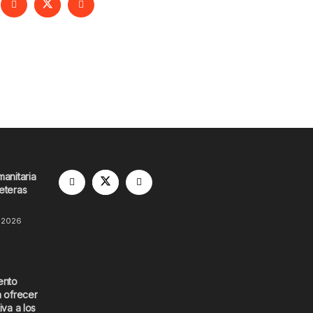
manitaria
eteras
 2026
ento
a ofrecer
iva a los